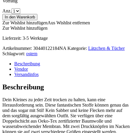
Vorrätig
Anz.
In den Warenkorb
Zur Wishlist hinzufügen
Aus Wishlist entfernen
Zur Wishlist hinzufügen
Lieferzeit:
3-5 Werktage
Artikelnummer:
30440122184NA
Kategorie:
Lätzchen & Tücher
Schlagwort:
ostern
Beschreibung
Vendor
Versandinfos
Beschreibung
Dein Kleines zu jeder Zeit trocken zu halten, kann eine
Herausforderung sein. Diese fantastischen Stoffe können genau das
und das sogar mit Stil! Kein Sabber und keine Flecken mehr auf
dem sorgfältig ausgewählten Outfit. Sie verfügen über eine
Doppelschicht aus Oeko-Tex zertifizierter Baumwolle und
wasserabweichender Membran. Mit zwei Druckknöpfen im Nacken
können sie auf zwei verschiedene Größen eingestellt werden.