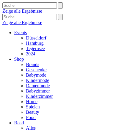
Zeige alle Ergebnisse
Zeige alle Ergebnisse
Events
Düsseldorf
Hamburg
Tegernsee
2024
Shop
Brands
Geschenke
Babymode
Kindermode
Damenmode
Babyzimmer
Kinderzimmer
Home
Spielen
Beauty
Food
Read
Alles