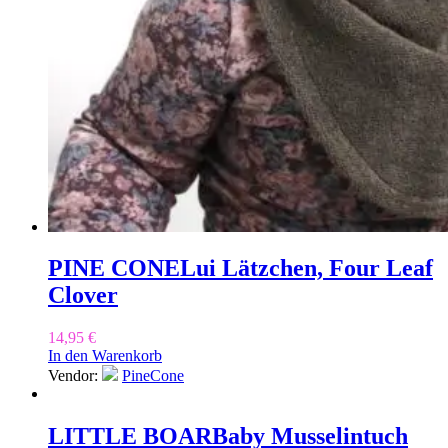
PINE CONE
Lui Lätzchen, Four Leaf
Clover
14,95
€
In den Warenkorb
Vendor:
PineCone
LITTLE BOAR
Baby Musselintuch