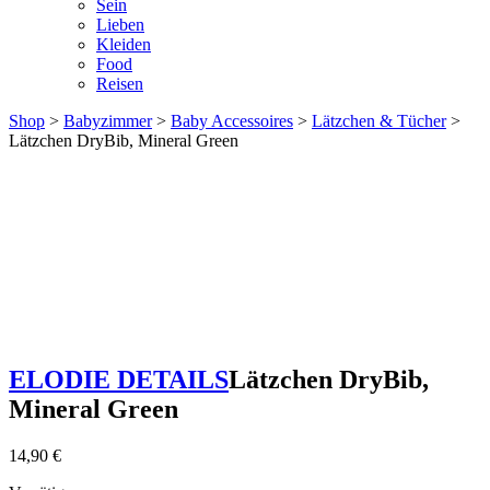
Sein
Lieben
Kleiden
Food
Reisen
Shop
>
Babyzimmer
>
Baby Accessoires
>
Lätzchen & Tücher
>
Lätzchen DryBib, Mineral Green
ELODIE DETAILS
Lätzchen DryBib,
Mineral Green
14,90
€