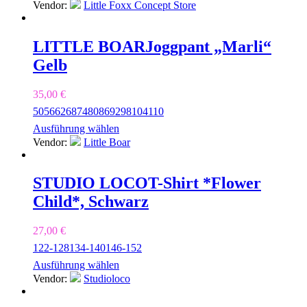
Vendor:
Little Foxx Concept Store
LITTLE BOAR
Joggpant „Marli“
Gelb
35,00
€
50
56
62
68
74
80
86
92
98
104
110
Ausführung wählen
Vendor:
Little Boar
STUDIO LOCO
T-Shirt *Flower
Child*, Schwarz
27,00
€
122-128
134-140
146-152
Ausführung wählen
Vendor:
Studioloco