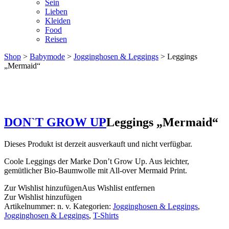
Sein
Lieben
Kleiden
Food
Reisen
Shop
>
Babymode
>
Jogginghosen & Leggings
> Leggings
„Mermaid“
DON`T GROW UP
Leggings „Mermaid“
Dieses Produkt ist derzeit ausverkauft und nicht verfügbar.
Coole Leggings der Marke Don’t Grow Up. Aus leichter,
gemütlicher Bio-Baumwolle mit All-over Mermaid Print.
Zur Wishlist hinzufügen
Aus Wishlist entfernen
Zur Wishlist hinzufügen
Artikelnummer:
n. v.
Kategorien:
Jogginghosen & Leggings
,
Jogginghosen & Leggings
,
T-Shirts