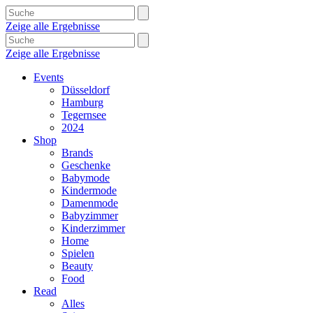
Zeige alle Ergebnisse
Zeige alle Ergebnisse
Events
Düsseldorf
Hamburg
Tegernsee
2024
Shop
Brands
Geschenke
Babymode
Kindermode
Damenmode
Babyzimmer
Kinderzimmer
Home
Spielen
Beauty
Food
Read
Alles