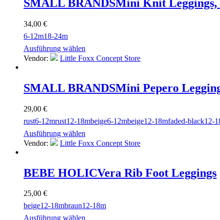
SMALL BRANDS
Mini Knit Leggings,
34,00
€
6-12m
18-24m
Ausführung wählen
Vendor:
Little Foxx Concept Store
SMALL BRANDS
Mini Pepero Leggin
29,00
€
rust
6-12m
rust
12-18m
beige
6-12m
beige
12-18m
faded-black
12-
Ausführung wählen
Vendor:
Little Foxx Concept Store
BEBE HOLIC
Vera Rib Foot Leggings
25,00
€
beige
12-18m
braun
12-18m
Ausführung wählen