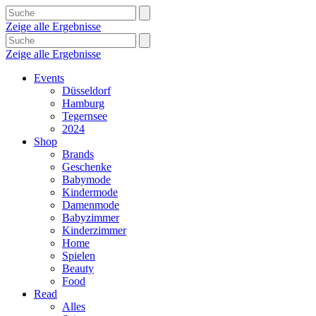
Zeige alle Ergebnisse
Zeige alle Ergebnisse
Events
Düsseldorf
Hamburg
Tegernsee
2024
Shop
Brands
Geschenke
Babymode
Kindermode
Damenmode
Babyzimmer
Kinderzimmer
Home
Spielen
Beauty
Food
Read
Alles