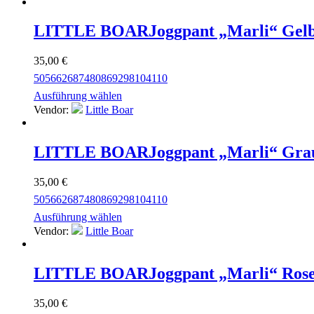
LITTLE BOAR
Joggpant „Marli“ Gel
35,00
€
50
56
62
68
74
80
86
92
98
104
110
Ausführung wählen
Vendor:
Little Boar
LITTLE BOAR
Joggpant „Marli“ Gra
35,00
€
50
56
62
68
74
80
86
92
98
104
110
Ausführung wählen
Vendor:
Little Boar
LITTLE BOAR
Joggpant „Marli“ Ros
35,00
€