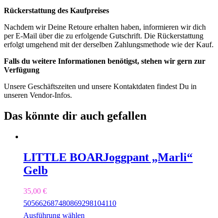
Rückerstattung des Kaufpreises
Nachdem wir Deine Retoure erhalten haben, informieren wir dich
per E-Mail über die zu erfolgende Gutschrift. Die Rückerstattung
erfolgt umgehend mit der derselben Zahlungsmethode wie der Kauf.
Falls du weitere Informationen benötigst, stehen wir gern zur
Verfügung
Unsere Geschäftszeiten und unsere Kontaktdaten findest Du in
unseren Vendor-Infos.
Das könnte dir auch gefallen
LITTLE BOAR
Joggpant „Marli“
Gelb
35,00
€
50
56
62
68
74
80
86
92
98
104
110
Ausführung wählen