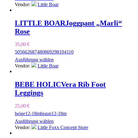
Vendor:
Little Boar
LITTLE BOAR
Joggpant „Marli“
Rose
35,00
€
50
56
62
68
74
80
86
92
98
104
110
Ausführung wählen
Vendor:
Little Boar
BEBE HOLIC
Vera Rib Foot
Leggings
25,00
€
beige
12-18m
braun
12-18m
Ausführung wählen
Vendor:
Little Foxx Concept Store