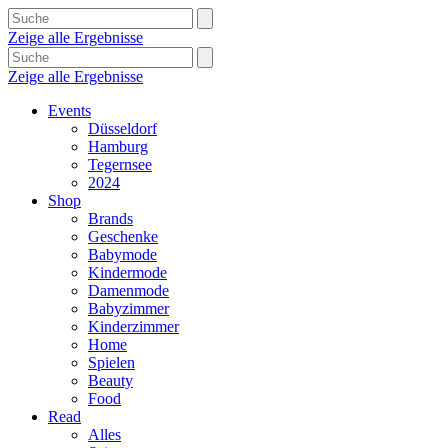
Zeige alle Ergebnisse
Zeige alle Ergebnisse
Events
Düsseldorf
Hamburg
Tegernsee
2024
Shop
Brands
Geschenke
Babymode
Kindermode
Damenmode
Babyzimmer
Kinderzimmer
Home
Spielen
Beauty
Food
Read
Alles