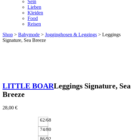
Sein
Lieben
Kleiden
Food
Reisen
Shop
>
Babymode
>
Jogginghosen & Leggings
> Leggings
Signature, Sea Breeze
LITTLE BOAR
Leggings Signature, Sea
Breeze
28,00
€
62/68
74/80
86/92