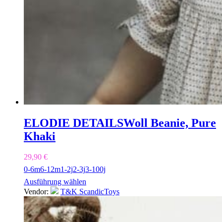
ELODIE DETAILS
Woll Beanie, Pure
Khaki
29,90
€
0-6m
6-12m
1-2j
2-3j
3-100j
Ausführung wählen
Vendor:
T&K ScandicToys