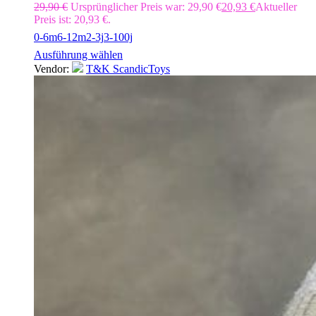
29,90
€
Ursprünglicher Preis war: 29,90 €
20,93
€
Aktueller
Preis ist: 20,93 €.
0-6m
6-12m
2-3j
3-100j
Ausführung wählen
Vendor:
T&K ScandicToys