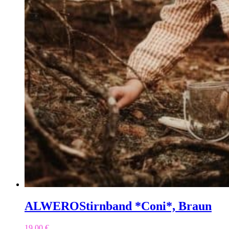
ALWERO
Stirnband *Coni*, Braun
19,00
€