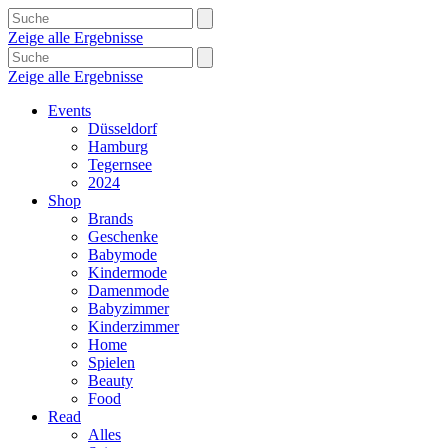
Zeige alle Ergebnisse
Zeige alle Ergebnisse
Events
Düsseldorf
Hamburg
Tegernsee
2024
Shop
Brands
Geschenke
Babymode
Kindermode
Damenmode
Babyzimmer
Kinderzimmer
Home
Spielen
Beauty
Food
Read
Alles