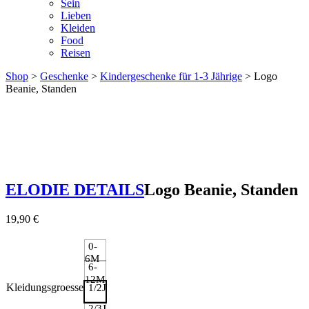
Sein
Lieben
Kleiden
Food
Reisen
Shop
>
Geschenke
>
Kindergeschenke für 1-3 Jährige
> Logo
Beanie, Standen
ELODIE DETAILS
Logo Beanie, Standen
19,90
€
0-
6M
6-
12M
Kleidungsgroesse
1/2J
2/3J