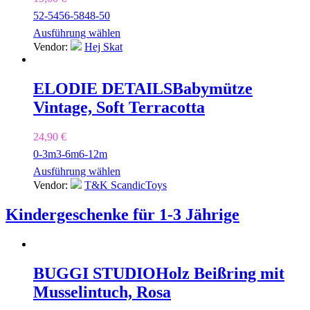
52-54
56-58
48-50
Ausführung wählen
Vendor:
Hej Skat
ELODIE DETAILS
Babymütze
Vintage, Soft Terracotta
24,90
€
0-3m
3-6m
6-12m
Ausführung wählen
Vendor:
T&K ScandicToys
Kindergeschenke für 1-3 Jährige
BUGGI STUDIO
Holz Beißring mit
Musselintuch, Rosa