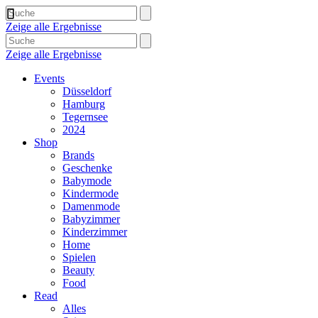
Zeige alle Ergebnisse
Zeige alle Ergebnisse
Events
Düsseldorf
Hamburg
Tegernsee
2024
Shop
Brands
Geschenke
Babymode
Kindermode
Damenmode
Babyzimmer
Kinderzimmer
Home
Spielen
Beauty
Food
Read
Alles