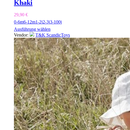
Khaki
29,90
€
0-6m
6-12m
1-2j
2-3j
3-100j
Ausführung wählen
Vendor:
T&K ScandicToys