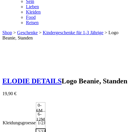
Sein
Lieben
Kleiden
Food
Reisen
Shop
>
Geschenke
>
Kindergeschenke für 1-3 Jährige
> Logo
Beanie, Standen
ELODIE DETAILS
Logo Beanie, Standen
19,90
€
0-
6M
6-
12M
Kleidungsgroesse
1/2J
2/3J