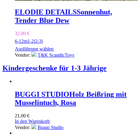
ELODIE DETAILS
Sonnenhut,
Tender Blue Dew
32,00
€
6-12m
1-2j
2-3j
Ausführung wählen
Vendor:
T&K ScandicToys
Kindergeschenke für 1-3 Jährige
BUGGI STUDIO
Holz Beißring mit
Musselintuch, Rosa
21,00
€
In den Warenkorb
Vendor:
Buggi Studio