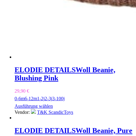
ELODIE DETAILS
Woll Beanie,
Blushing Pink
29,90
€
0-6m
6-12m
1-2j
2-3j
3-100j
Ausführung wählen
Vendor:
T&K ScandicToys
ELODIE DETAILS
Woll Beanie, Pure