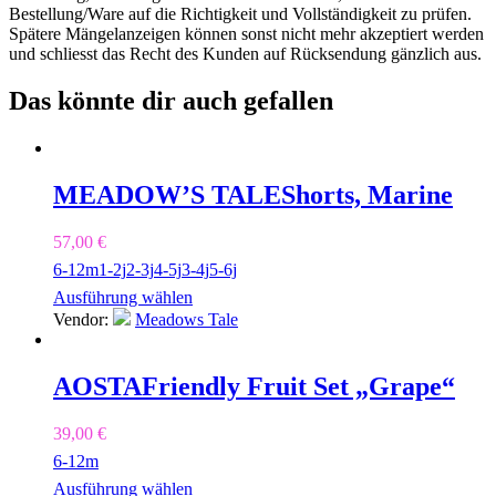
Bestellung/Ware auf die Richtigkeit und Vollständigkeit zu prüfen.
Spätere Mängelanzeigen können sonst nicht mehr akzeptiert werden
und schliesst das Recht des Kunden auf Rücksendung gänzlich aus.
Das könnte dir auch gefallen
MEADOW’S TALE
Shorts, Marine
57,00
€
6-12m
1-2j
2-3j
4-5j
3-4j
5-6j
Ausführung wählen
Vendor:
Meadows Tale
AOSTA
Friendly Fruit Set „Grape“
39,00
€
6-12m
Ausführung wählen