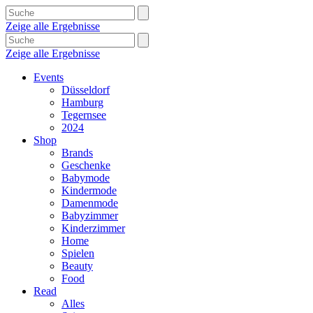
Zeige alle Ergebnisse
Zeige alle Ergebnisse
Events
Düsseldorf
Hamburg
Tegernsee
2024
Shop
Brands
Geschenke
Babymode
Kindermode
Damenmode
Babyzimmer
Kinderzimmer
Home
Spielen
Beauty
Food
Read
Alles