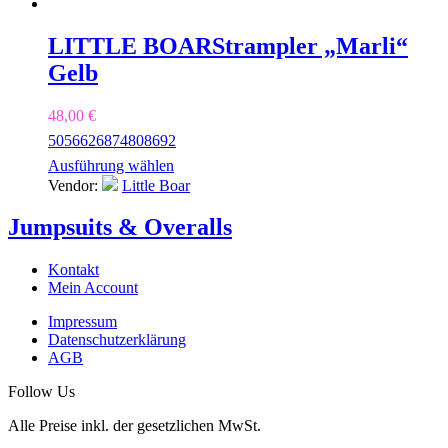
LITTLE BOAR
Strampler „Marli“
Gelb
48,00
€
50
56
62
68
74
80
86
92
Ausführung wählen
Vendor:
Little Boar
Jumpsuits & Overalls
Kontakt
Mein Account
Impressum
Datenschutzerklärung
AGB
Follow Us
Alle Preise inkl. der gesetzlichen MwSt.