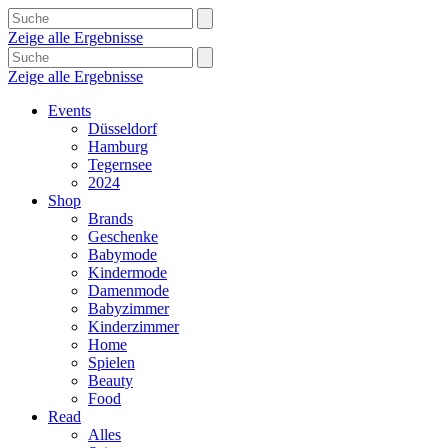
Zeige alle Ergebnisse
Zeige alle Ergebnisse
Events
Düsseldorf
Hamburg
Tegernsee
2024
Shop
Brands
Geschenke
Babymode
Kindermode
Damenmode
Babyzimmer
Kinderzimmer
Home
Spielen
Beauty
Food
Read
Alles