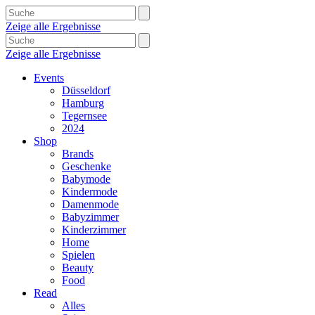
Zeige alle Ergebnisse
Zeige alle Ergebnisse
Events
Düsseldorf
Hamburg
Tegernsee
2024
Shop
Brands
Geschenke
Babymode
Kindermode
Damenmode
Babyzimmer
Kinderzimmer
Home
Spielen
Beauty
Food
Read
Alles