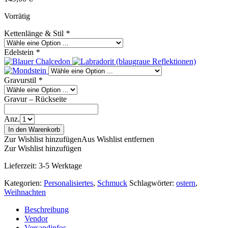
Vorrätig
Kettenlänge & Stil
*
Edelstein
*
Gravurstil
*
Gravur – Rückseite
Anz.
In den Warenkorb
Zur Wishlist hinzufügen
Aus Wishlist entfernen
Zur Wishlist hinzufügen
Lieferzeit:
3-5 Werktage
Kategorien:
Personalisiertes
,
Schmuck
Schlagwörter:
ostern
,
Weihnachten
Beschreibung
Vendor
Versandinfos