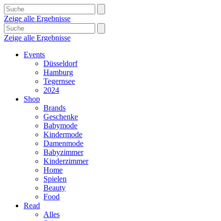
Zeige alle Ergebnisse
Zeige alle Ergebnisse
Events
Düsseldorf
Hamburg
Tegernsee
2024
Shop
Brands
Geschenke
Babymode
Kindermode
Damenmode
Babyzimmer
Kinderzimmer
Home
Spielen
Beauty
Food
Read
Alles