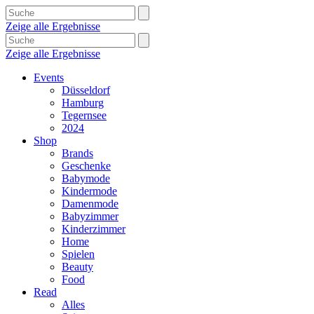
Zeige alle Ergebnisse
Zeige alle Ergebnisse
Events
Düsseldorf
Hamburg
Tegernsee
2024
Shop
Brands
Geschenke
Babymode
Kindermode
Damenmode
Babyzimmer
Kinderzimmer
Home
Spielen
Beauty
Food
Read
Alles