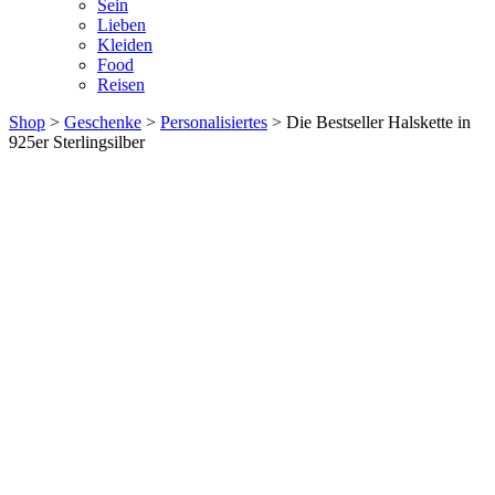
Sein
Lieben
Kleiden
Food
Reisen
Shop
>
Geschenke
>
Personalisiertes
> Die Bestseller Halskette in
925er Sterlingsilber