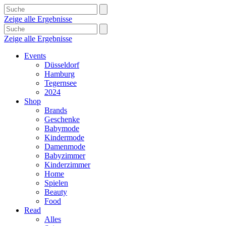
Zeige alle Ergebnisse
Zeige alle Ergebnisse
Events
Düsseldorf
Hamburg
Tegernsee
2024
Shop
Brands
Geschenke
Babymode
Kindermode
Damenmode
Babyzimmer
Kinderzimmer
Home
Spielen
Beauty
Food
Read
Alles