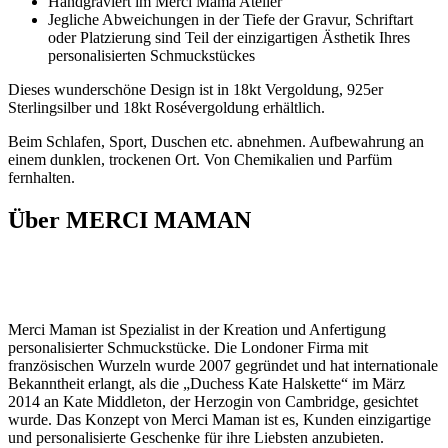
Handgraviert im Merci Mama Atelier
Jegliche Abweichungen in der Tiefe der Gravur, Schriftart
oder Platzierung sind Teil der einzigartigen Ästhetik Ihres
personalisierten Schmuckstückes
Dieses wunderschöne Design ist in 18kt Vergoldung, 925er
Sterlingsilber und 18kt Rosévergoldung erhältlich.
Beim Schlafen, Sport, Duschen etc. abnehmen. Aufbewahrung an
einem dunklen, trockenen Ort. Von Chemikalien und Parfüm
fernhalten.
Über MERCI MAMAN
Merci Maman ist Spezialist in der Kreation und Anfertigung
personalisierter Schmuckstücke. Die Londoner Firma mit
französischen Wurzeln wurde 2007 gegründet und hat internationale
Bekanntheit erlangt, als die „Duchess Kate Halskette“ im März
2014 an Kate Middleton, der Herzogin von Cambridge, gesichtet
wurde. Das Konzept von Merci Maman ist es, Kunden einzigartige
und personalisierte Geschenke für ihre Liebsten anzubieten.