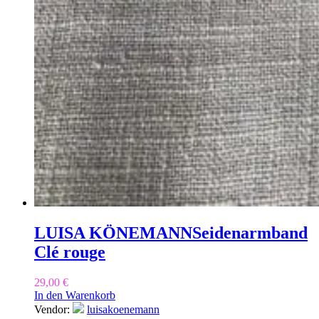
LUISA KÖNEMANN
Seidenarmband
Clé rouge
29,00
€
In den Warenkorb
Vendor:
luisakoenemann