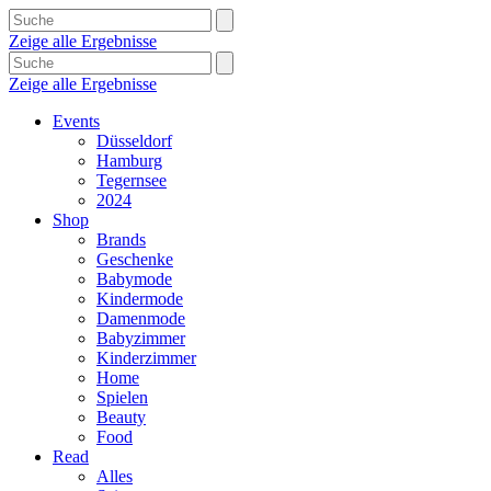
Zeige alle Ergebnisse
Zeige alle Ergebnisse
Events
Düsseldorf
Hamburg
Tegernsee
2024
Shop
Brands
Geschenke
Babymode
Kindermode
Damenmode
Babyzimmer
Kinderzimmer
Home
Spielen
Beauty
Food
Read
Alles