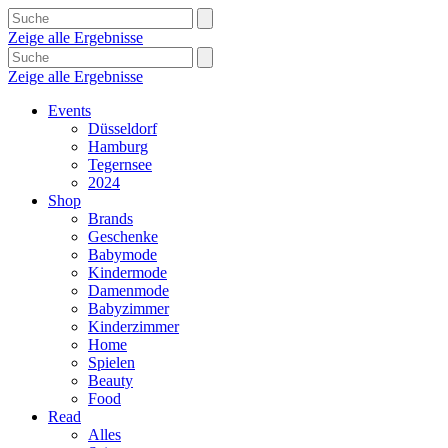
Zeige alle Ergebnisse
Zeige alle Ergebnisse
Events
Düsseldorf
Hamburg
Tegernsee
2024
Shop
Brands
Geschenke
Babymode
Kindermode
Damenmode
Babyzimmer
Kinderzimmer
Home
Spielen
Beauty
Food
Read
Alles