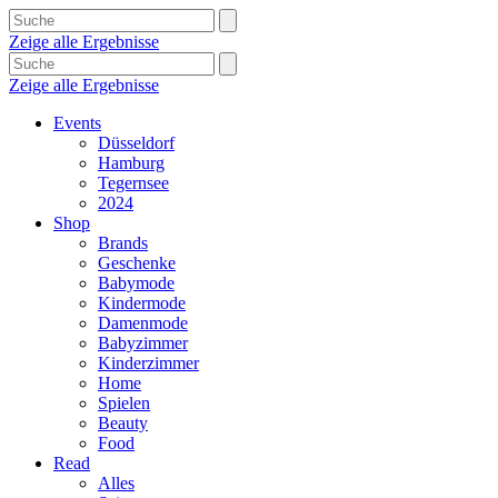
Zeige alle Ergebnisse
Zeige alle Ergebnisse
Events
Düsseldorf
Hamburg
Tegernsee
2024
Shop
Brands
Geschenke
Babymode
Kindermode
Damenmode
Babyzimmer
Kinderzimmer
Home
Spielen
Beauty
Food
Read
Alles