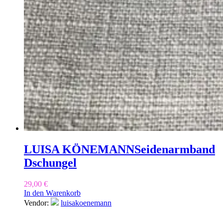
LUISA KÖNEMANN
Seidenarmband
Dschungel
29,00
€
In den Warenkorb
Vendor:
luisakoenemann