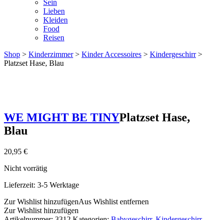
Sein
Lieben
Kleiden
Food
Reisen
Shop
>
Kinderzimmer
>
Kinder Accessoires
>
Kindergeschirr
>
Platzset Hase, Blau
WE MIGHT BE TINY
Platzset Hase,
Blau
20,95
€
Nicht vorrätig
Lieferzeit:
3-5 Werktage
Zur Wishlist hinzufügen
Aus Wishlist entfernen
Zur Wishlist hinzufügen
Artikelnummer:
3312
Kategorien:
Babygeschirr
,
Kindergeschirr