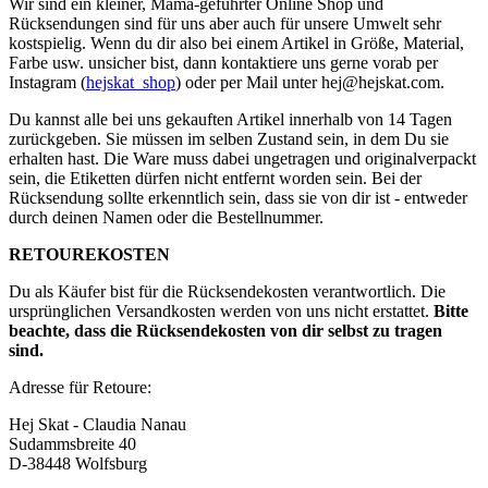
Wir sind ein kleiner, Mama-geführter Online Shop und
Rücksendungen sind für uns aber auch für unsere Umwelt sehr
kostspielig. Wenn du dir also bei einem Artikel in Größe, Material,
Farbe usw. unsicher bist, dann kontaktiere uns gerne vorab per
Instagram (
hejskat_shop
) oder per Mail unter
hej@hejskat.com
.
Du kannst alle bei uns gekauften Artikel innerhalb von 14 Tagen
zurückgeben. Sie müssen im selben Zustand sein, in dem Du sie
erhalten hast. Die Ware muss dabei ungetragen und originalverpackt
sein, die Etiketten dürfen nicht entfernt worden sein. Bei der
Rücksendung sollte erkenntlich sein, dass sie von dir ist - entweder
durch deinen Namen oder die Bestellnummer.
RETOUREKOSTEN
Du als Käufer bist für die Rücksendekosten verantwortlich. Die
ursprünglichen Versandkosten werden von uns nicht erstattet.
Bitte
beachte, dass die Rücksendekosten von dir selbst zu tragen
sind.
Adresse für Retoure:
Hej Skat - Claudia Nanau
Sudammsbreite 40
D-38448 Wolfsburg