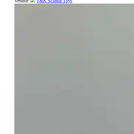
Vendor:
T&K ScandicToys