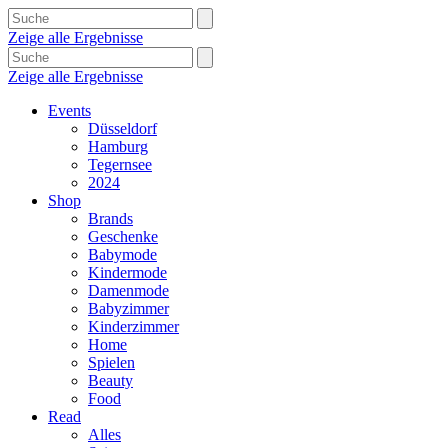
Zeige alle Ergebnisse
Zeige alle Ergebnisse
Events
Düsseldorf
Hamburg
Tegernsee
2024
Shop
Brands
Geschenke
Babymode
Kindermode
Damenmode
Babyzimmer
Kinderzimmer
Home
Spielen
Beauty
Food
Read
Alles