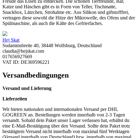
Freude das Essen zu entdecken. Die schönen Tierfreunde, Bär,
Katze und Häschen gibt es in Form von Teller, Tischmatte,
Snackbox, Lätzchen, Strohalme etc. Aus Silikon und giftstofffrei,
vertragen diese sowohl die Hitze der Mikrowelle, des Ofens und der
Spülmaschine, als auch die Kälte des Gefrierfaches.
Hej Skat
Sudammsbreite 40, 38448 Wolfsburg, Deutschland
claudia@hejskat.com
017656927669
VAT ID: DE369596221
Versandbedingungen
Versand und Lieferung
Lieferzeiten
Wir bieten nationalen und internationalen Versand per DHL
GOGREEN an. Bestellungen werden innerhalb von 2-3 Tagen
versandt. Sobald dein Paket unser Lager verlassen hat, erhältst du
eine E-Mail-Bestätigung über den Versand. Sollte dein Paket trotz
bestätigtem Versand nicht innerhalb von maximal fünf Werktagen
(Versand innerhalb von Deutschland) bzw. innerhalb von maximal