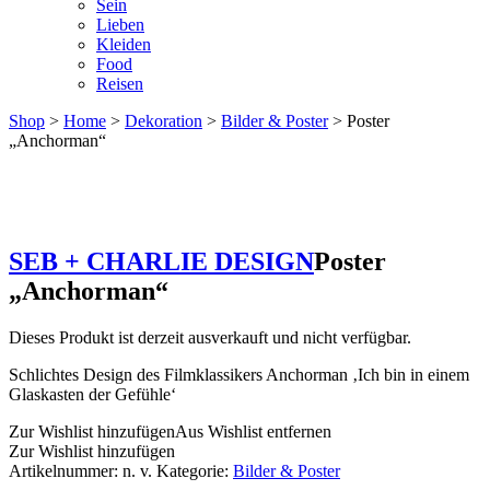
Sein
Lieben
Kleiden
Food
Reisen
Shop
>
Home
>
Dekoration
>
Bilder & Poster
> Poster
„Anchorman“
SEB + CHARLIE DESIGN
Poster
„Anchorman“
Dieses Produkt ist derzeit ausverkauft und nicht verfügbar.
Schlichtes Design des Filmklassikers Anchorman ‚Ich bin in einem
Glaskasten der Gefühle‘
Zur Wishlist hinzufügen
Aus Wishlist entfernen
Zur Wishlist hinzufügen
Artikelnummer:
n. v.
Kategorie:
Bilder & Poster