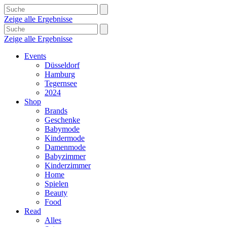
Zeige alle Ergebnisse
Zeige alle Ergebnisse
Events
Düsseldorf
Hamburg
Tegernsee
2024
Shop
Brands
Geschenke
Babymode
Kindermode
Damenmode
Babyzimmer
Kinderzimmer
Home
Spielen
Beauty
Food
Read
Alles