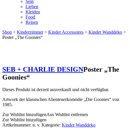
Sein
Lieben
Kleiden
Food
Reisen
Shop
>
Kinderzimmer
>
Kinder Accessoires
>
Kinder Wanddeko
>
Poster „The Goonies“
SEB + CHARLIE DESIGN
Poster „The
Goonies“
Dieses Produkt ist derzeit ausverkauft und nicht verfügbar.
Artwork der klassischen Abenteuerkomödie „Die Goonies“ von
1985.
Zur Wishlist hinzufügen
Aus Wishlist entfernen
Zur Wishlist hinzufügen
Artikelnummer:
n. v.
Kategorie:
Kinder Wanddeko