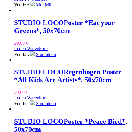
Vendor:
Moi Mili
STUDIO LOCO
Poster *Eat your
Greens*, 50x70cm
29,00
€
In den Warenkorb
Vendor:
Studioloco
STUDIO LOCO
Regenbogen Poster
*All Kids Are Artists*, 50x70cm
29,00
€
In den Warenkorb
Vendor:
Studioloco
STUDIO LOCO
Poster *Peace Bird*,
50x70cm