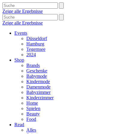
Zeige alle Ergebnisse
Zeige alle Ergebnisse
Events
Düsseldorf
Hamburg
Tegernsee
2024
Shop
Brands
Geschenke
Babymode
Kindermode
Damenmode
Babyzimmer
Kinderzimmer
Home
Spielen
Beauty
Food
Read
Alles