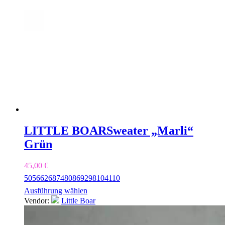
LITTLE BOAR
Sweater „Marli“
Grün
45,00
€
50
56
62
68
74
80
86
92
98
104
110
Ausführung wählen
Vendor:
Little Boar