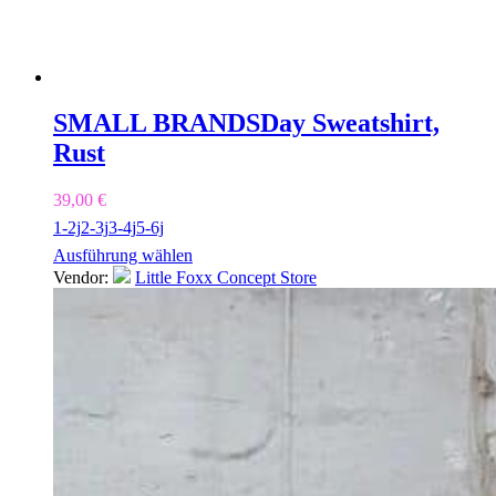
SMALL BRANDS
Day Sweatshirt,
Rust
39,00
€
1-2j
2-3j
3-4j
5-6j
Ausführung wählen
Vendor:
Little Foxx Concept Store