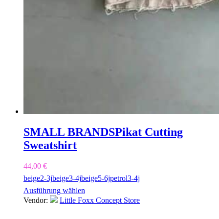
SMALL BRANDS
Pikat Cutting
Sweatshirt
44,00
€
beige
2-3j
beige
3-4j
beige
5-6j
petrol
3-4j
Ausführung wählen
Vendor:
Little Foxx Concept Store