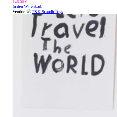
146,00
€
In den Warenkorb
Vendor:
T&K ScandicToys