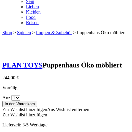
Sein
Lieben
Kleiden
Food
Reisen
Shop
>
Spielen
>
Puppen & Zubehör
> Puppenhaus Öko möbliert
PLAN TOYS
Puppenhaus Öko möbliert
244,00
€
Vorrätig
Anz.
In den Warenkorb
Zur Wishlist hinzufügen
Aus Wishlist entfernen
Zur Wishlist hinzufügen
Lieferzeit:
3-5 Werktage