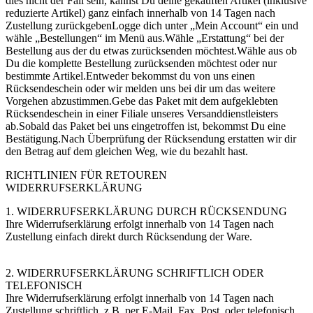
dies nicht der Fall sein, kannst Du deine gekauften Artikel (inklusive
reduzierte Artikel) ganz einfach innerhalb von 14 Tagen nach
Zustellung zurückgebenLogge dich unter „Mein Account“ ein und
wähle „Bestellungen“ im Menü aus.Wähle „Erstattung“ bei der
Bestellung aus der du etwas zurücksenden möchtest.Wähle aus ob
Du die komplette Bestellung zurücksenden möchtest oder nur
bestimmte Artikel.Entweder bekommst du von uns einen
Rücksendeschein oder wir melden uns bei dir um das weitere
Vorgehen abzustimmen.Gebe das Paket mit dem aufgeklebten
Rücksendeschein in einer Filiale unseres Versanddienstleisters
ab.Sobald das Paket bei uns eingetroffen ist, bekommst Du eine
Bestätigung.Nach Überprüfung der Rücksendung erstatten wir dir
den Betrag auf dem gleichen Weg, wie du bezahlt hast.
RICHTLINIEN FÜR RETOUREN
WIDERRUFSERKLÄRUNG
1. WIDERRUFSERKLÄRUNG DURCH RÜCKSENDUNG
Ihre Widerrufserklärung erfolgt innerhalb von 14 Tagen nach
Zustellung einfach direkt durch Rücksendung der Ware.
2. WIDERRUFSERKLÄRUNG SCHRIFTLICH ODER
TELEFONISCH
Ihre Widerrufserklärung erfolgt innerhalb von 14 Tagen nach
Zustellung schriftlich, z.B. per E-Mail, Fax, Post, oder telefonisch