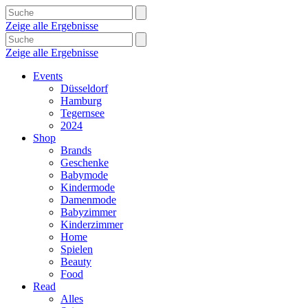
Zeige alle Ergebnisse
Zeige alle Ergebnisse
Events
Düsseldorf
Hamburg
Tegernsee
2024
Shop
Brands
Geschenke
Babymode
Kindermode
Damenmode
Babyzimmer
Kinderzimmer
Home
Spielen
Beauty
Food
Read
Alles