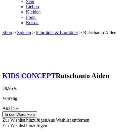
Sein
Lieben
Kleiden
Food
Reisen
Shop
>
Spielen
>
Fahrräder & Laufräder
> Rutschauto Aiden
KIDS CONCEPT
Rutschauto Aiden
88,95
€
Vorrätig
Anz.
In den Warenkorb
Zur Wishlist hinzufügen
Aus Wishlist entfernen
Zur Wishlist hinzufügen