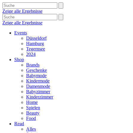
Zeige alle Ergebnisse
Zeige alle Ergebnisse
Events
Düsseldorf
Hamburg
Tegernsee
2024
Shop
Brands
Geschenke
Babymode
Kindermode
Damenmode
Babyzimmer
Kinderzimmer
Home
Spielen
Beauty
Food
Read
Alles