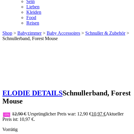
Sein
Lieben
Kleiden
Food
Reisen
Shop
>
Babyzimmer
>
Baby Accessoires
>
Schnuller & Zubehör
>
Schnullerband, Forest Mouse
ELODIE DETAILS
Schnullerband, Forest
Mouse
12,90
€
Ursprünglicher Preis war: 12,90 €
10,97
€
Aktueller
-15%
Preis ist: 10,97 €.
Vorrätig