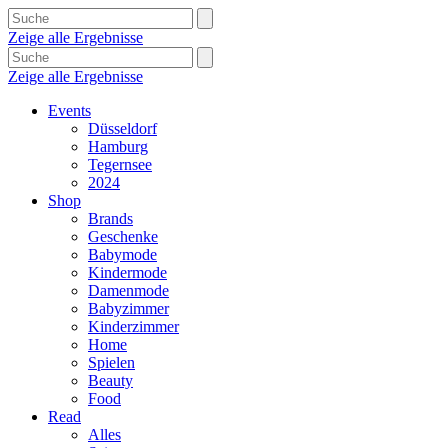
Zeige alle Ergebnisse
Zeige alle Ergebnisse
Events
Düsseldorf
Hamburg
Tegernsee
2024
Shop
Brands
Geschenke
Babymode
Kindermode
Damenmode
Babyzimmer
Kinderzimmer
Home
Spielen
Beauty
Food
Read
Alles