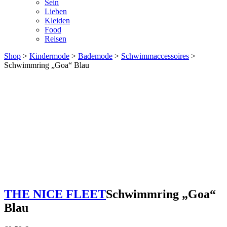
Sein
Lieben
Kleiden
Food
Reisen
Shop
>
Kindermode
>
Bademode
>
Schwimmaccessoires
>
Schwimmring „Goa“ Blau
THE NICE FLEET
Schwimmring „Goa“
Blau