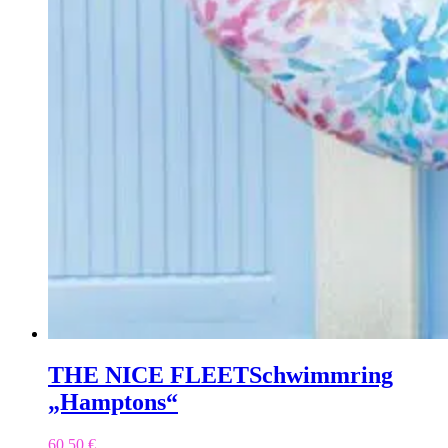
THE NICE FLEET
Schwimmring
„Hamptons“
60,50
€