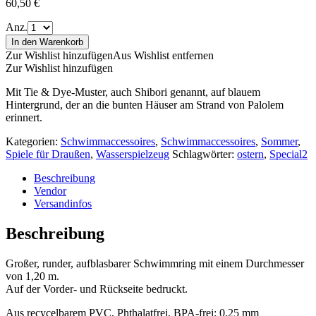
60,50
€
Anz.
In den Warenkorb
Zur Wishlist hinzufügen
Aus Wishlist entfernen
Zur Wishlist hinzufügen
Mit Tie & Dye-Muster, auch Shibori genannt, auf blauem
Hintergrund, der an die bunten Häuser am Strand von Palolem
erinnert.
Kategorien:
Schwimmaccessoires
,
Schwimmaccessoires
,
Sommer
,
Spiele für Draußen
,
Wasserspielzeug
Schlagwörter:
ostern
,
Special2
Beschreibung
Vendor
Versandinfos
Beschreibung
Großer, runder, aufblasbarer Schwimmring mit einem Durchmesser
von 1,20 m.
Auf der Vorder- und Rückseite bedruckt.
Aus recycelbarem PVC, Phthalatfrei, BPA-frei: 0,25 mm