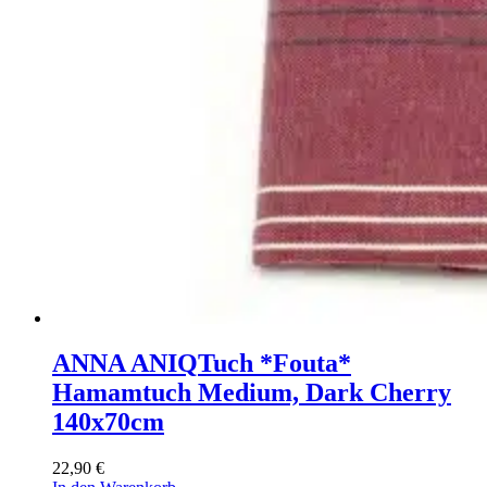
ANNA ANIQ
Tuch *Fouta*
Hamamtuch Medium, Dark Cherry
140x70cm
22,90
€