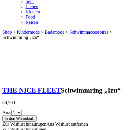
Sein
Lieben
Kleiden
Food
Reisen
Shop
>
Kindermode
>
Bademode
>
Schwimmaccessoires
>
Schwimmring „Izu“
THE NICE FLEET
Schwimmring „Izu“
60,50
€
Anz.
In den Warenkorb
Zur Wishlist hinzufügen
Aus Wishlist entfernen
Zur Wishlist hinzufügen