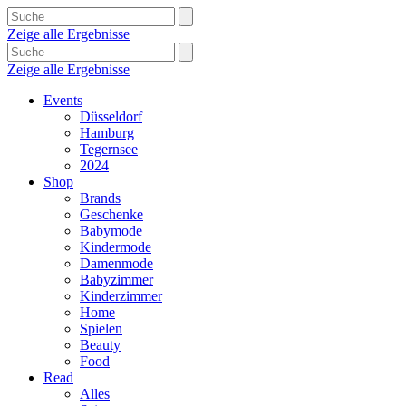
Zeige alle Ergebnisse
Zeige alle Ergebnisse
Events
Düsseldorf
Hamburg
Tegernsee
2024
Shop
Brands
Geschenke
Babymode
Kindermode
Damenmode
Babyzimmer
Kinderzimmer
Home
Spielen
Beauty
Food
Read
Alles