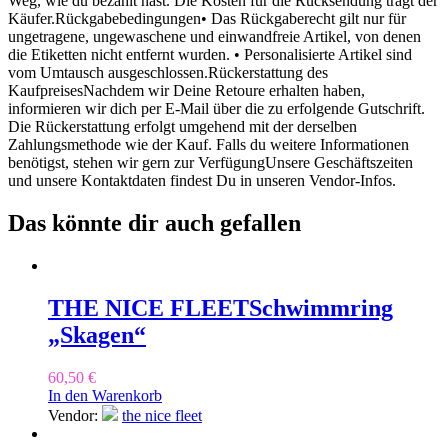
Weg, wie du bezahlt hast. Die Kosten für die Rücksendung trägt der
Käufer.Rückgabebedingungen• Das Rückgaberecht gilt nur für
ungetragene, ungewaschene und einwandfreie Artikel, von denen
die Etiketten nicht entfernt wurden. • Personalisierte Artikel sind
vom Umtausch ausgeschlossen.Rückerstattung des
KaufpreisesNachdem wir Deine Retoure erhalten haben,
informieren wir dich per E-Mail über die zu erfolgende Gutschrift.
Die Rückerstattung erfolgt umgehend mit der derselben
Zahlungsmethode wie der Kauf. Falls du weitere Informationen
benötigst, stehen wir gern zur VerfügungUnsere Geschäftszeiten
und unsere Kontaktdaten findest Du in unseren Vendor-Infos.
Das könnte dir auch gefallen
THE NICE FLEET
Schwimmring
„Skagen“
60,50
€
In den Warenkorb
Vendor:
the nice fleet