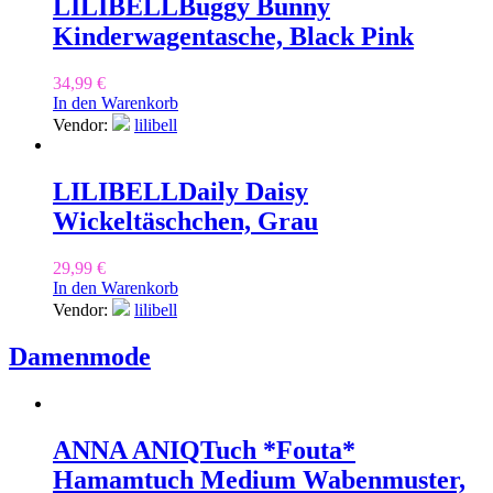
LILIBELL
Buggy Bunny
Kinderwagentasche, Black Pink
34,99
€
In den Warenkorb
Vendor:
lilibell
LILIBELL
Daily Daisy
Wickeltäschchen, Grau
29,99
€
In den Warenkorb
Vendor:
lilibell
Damenmode
ANNA ANIQ
Tuch *Fouta*
Hamamtuch Medium Wabenmuster,