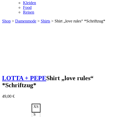
Kleiden
Food
Reisen
Shop
>
Damenmode
>
Shirts
> Shirt „love rules“ *Schriftzug*
LOTTA + PEPE
Shirt „love rules“
*Schriftzug*
49,00
€
XS
S