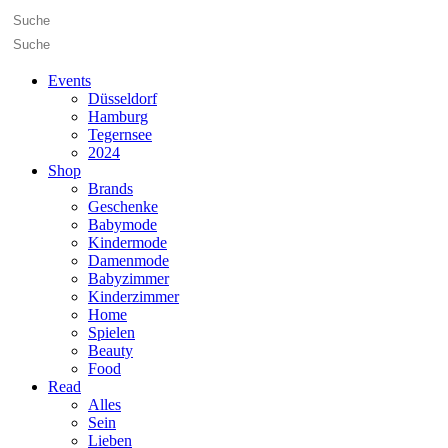
Events
Düsseldorf
Hamburg
Tegernsee
2024
Shop
Brands
Geschenke
Babymode
Kindermode
Damenmode
Babyzimmer
Kinderzimmer
Home
Spielen
Beauty
Food
Read
Alles
Sein
Lieben