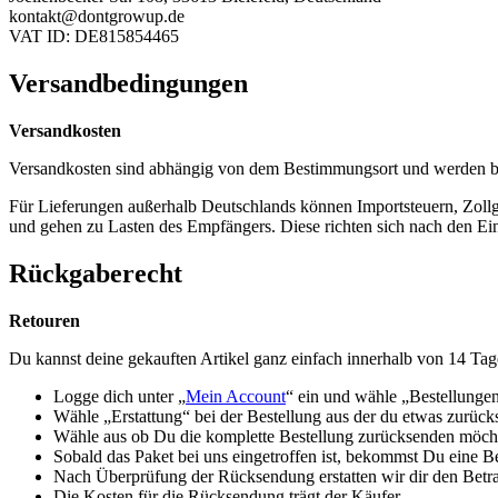
kontakt@dontgrowup.de
VAT ID: DE815854465
Versandbedingungen
Versandkosten
Versandkosten sind abhängig von dem Bestimmungsort und werden b
Für Lieferungen außerhalb Deutschlands können Importsteuern, Zol
und gehen zu Lasten des Empfängers. Diese richten sich nach den Ei
Rückgaberecht
Retouren
Du kannst deine gekauften Artikel ganz einfach innerhalb von 14 Ta
Logge dich unter „
Mein Account
“ ein und wähle „Bestellunge
Wähle „Erstattung“ bei der Bestellung aus der du etwas zurüc
Wähle aus ob Du die komplette Bestellung zurücksenden möchte
Sobald das Paket bei uns eingetroffen ist, bekommst Du eine B
Nach Überprüfung der Rücksendung erstatten wir dir den Betra
Die Kosten für die Rücksendung trägt der Käufer.