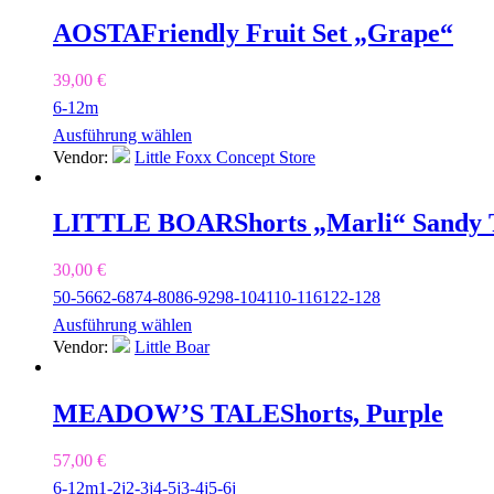
AOSTA
Friendly Fruit Set „Grape“
39,00
€
6-12m
Ausführung wählen
Vendor:
Little Foxx Concept Store
LITTLE BOAR
Shorts „Marli“ Sandy 
30,00
€
50-56
62-68
74-80
86-92
98-104
110-116
122-128
Ausführung wählen
Vendor:
Little Boar
MEADOW’S TALE
Shorts, Purple
57,00
€
6-12m
1-2j
2-3j
4-5j
3-4j
5-6j