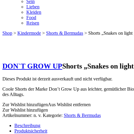
Sein
Lieben
Kleiden
Food
Reisen
Shop
>
Kindermode
>
Shorts & Bermudas
> Shorts „Snakes on light
DON`T GROW UP
Shorts „Snakes on ligh
Dieses Produkt ist derzeit ausverkauft und nicht verfügbar.
Coole Shorts der Marke Don’t Grow Up aus leichter, gemütlicher Bio
des Alltags.
Zur Wishlist hinzufügen
Aus Wishlist entfernen
Zur Wishlist hinzufügen
Artikelnummer:
n. v.
Kategorie:
Shorts & Bermudas
Beschreibung
Produktsicherheit