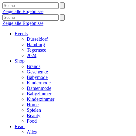
Zeige alle Ergebnisse
Zeige alle Ergebnisse
Events
Düsseldorf
Hamburg
Tegernsee
2024
Shop
Brands
Geschenke
Babymode
Kindermode
Damenmode
Babyzimmer
Kinderzimmer
Home
Spielen
Beauty
Food
Read
Alles