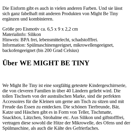
Die Eisform gibt es auch in vielen anderen Farben. Und sie lässt
sich ganz fabelhaft mit anderen Produkten von Might Be Tiny
ergänzen und kombinieren.
Größe pro Eismotiv ca. 6,5 x 9 x 2,2 cm
Materialinfo: Silikon
Hinweis: BPA frei, lebensmittelecht, schadstofffrei.
Information: Spülmaschinengeeignet, mikrowellengeeignet,
backofengeeignet (bis 200 Grad Celsius)
Über WE MIGHT BE TINY
We Might Be Tiny ist eine sorgfältig getestete Kindergeschirrserie,
die von cleveren Familien in über 40 Ländern geliebt wird. Die
tollen Tischsets von der australischen Marke, sind die perfekten
Accessoires für die Kleinen um gerne am Tisch zu sitzen und mit
Freude das Essen zu entdecken. Die schönen Tierfreunde, Bär,
Katze und Häschen gibt es in Form von Teller, Tischmatte,
Snackbox, Lätzchen, Strohalme etc. Aus Silikon und giftstofffrei,
vertragen diese sowohl die Hitze der Mikrowelle, des Ofens und der
Spülmaschine, als auch die Kälte des Gefrierfaches.