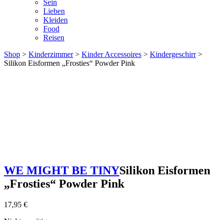
Sein
Lieben
Kleiden
Food
Reisen
Shop
>
Kinderzimmer
>
Kinder Accessoires
>
Kindergeschirr
>
Silikon Eisformen „Frosties“ Powder Pink
WE MIGHT BE TINY
Silikon Eisformen
„Frosties“ Powder Pink
17,95
€