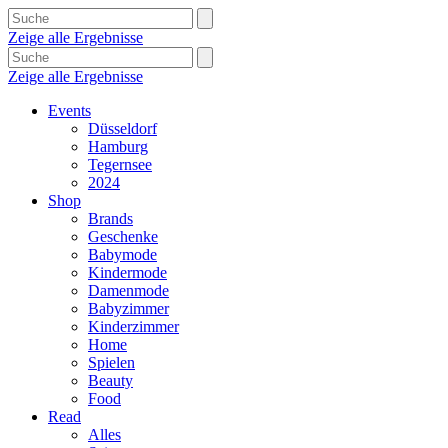
Zeige alle Ergebnisse
Zeige alle Ergebnisse
Events
Düsseldorf
Hamburg
Tegernsee
2024
Shop
Brands
Geschenke
Babymode
Kindermode
Damenmode
Babyzimmer
Kinderzimmer
Home
Spielen
Beauty
Food
Read
Alles