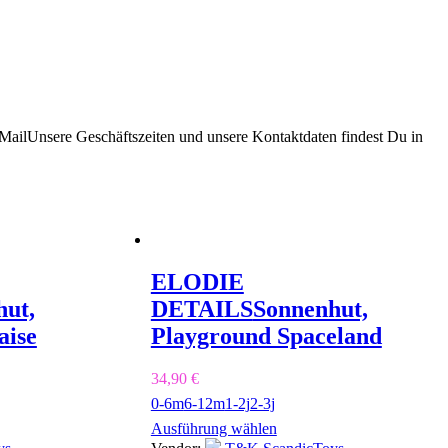
eMailUnsere Geschäftszeiten und unsere Kontaktdaten findest Du in
ELODIE
hut,
DETAILS
Sonnenhut,
aise
Playground Spaceland
34,90
€
0-6m
6-12m
1-2j
2-3j
Ausführung wählen