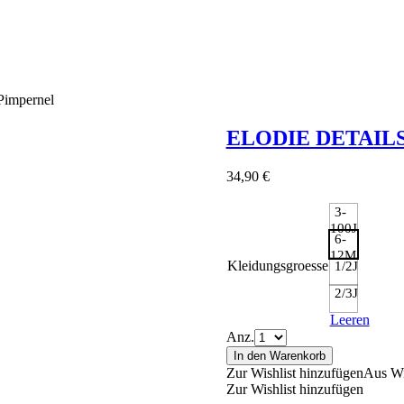
Pimpernel
ELODIE DETAIL
34,90
€
3-
100J
6-
12M
Kleidungsgroesse
1/2J
2/3J
Leeren
Anz.
In den Warenkorb
Zur Wishlist hinzufügen
Aus Wi
Zur Wishlist hinzufügen