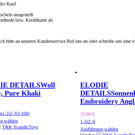
 der Kauf
chein ausgestellt
methode bzw. Kreditkarte ab
ich bitte an unseren Kundenservice.Ruf uns an oder schreibe uns eine 
IE DETAILS
Woll
ELODIE
e, Pure Khaki
DETAILS
Sonnen
Embroidery Angl
m
1-2j
2-3j
3-100j
32,00
€
g wählen
1-2j
2-3j
T&K ScandicToys
Ausführung wählen