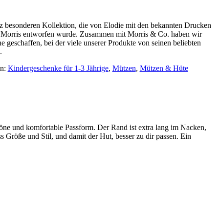
ganz besonderen Kollektion, die von Elodie mit den bekannten Drucken
m Morris entworfen wurde. Zusammen mit Morris & Co. haben wir
 geschaffen, bei der viele unserer Produkte von seinen beliebten
.
en:
Kindergeschenke für 1-3 Jährige
,
Mützen
,
Mützen & Hüte
höne und komfortable Passform. Der Rand ist extra lang im Nacken,
 Größe und Stil, und damit der Hut, besser zu dir passen. Ein