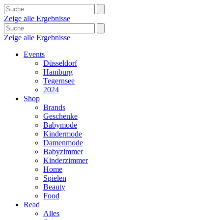
Zeige alle Ergebnisse
Zeige alle Ergebnisse
Events
Düsseldorf
Hamburg
Tegernsee
2024
Shop
Brands
Geschenke
Babymode
Kindermode
Damenmode
Babyzimmer
Kinderzimmer
Home
Spielen
Beauty
Food
Read
Alles