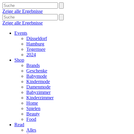
Zeige alle Ergebnisse
Zeige alle Ergebnisse
Events
Düsseldorf
Hamburg
Tegernsee
2024
Shop
Brands
Geschenke
Babymode
Kindermode
Damenmode
Babyzimmer
Kinderzimmer
Home
Spielen
Beauty
Food
Read
Alles