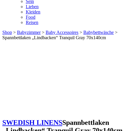
Sein
Lieben
Kleiden
Food
Reisen
Shop
>
Babyzimmer
>
Baby Accessoires
>
Babybettwäsche
>
Spannbettlaken „Lindbacken“ Tranquil Gray 70x140cm
SWEDISH LINENS
Spannbettlaken
„Lindbacken“ Tranquil Gray 70x140cm