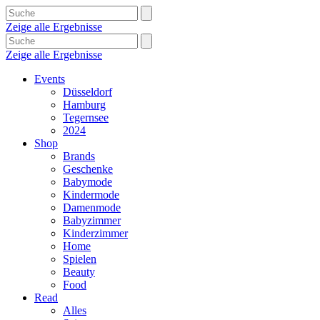
Zeige alle Ergebnisse
Zeige alle Ergebnisse
Events
Düsseldorf
Hamburg
Tegernsee
2024
Shop
Brands
Geschenke
Babymode
Kindermode
Damenmode
Babyzimmer
Kinderzimmer
Home
Spielen
Beauty
Food
Read
Alles