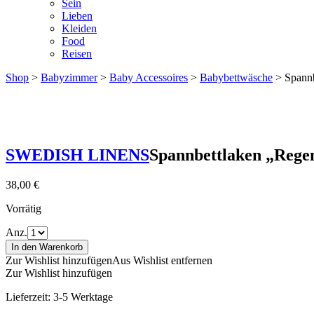
Sein
Lieben
Kleiden
Food
Reisen
Shop
>
Babyzimmer
>
Baby Accessoires
>
Babybettwäsche
> Spann
SWEDISH LINENS
Spannbettlaken „Reg
38,00
€
Vorrätig
Anz.
In den Warenkorb
Zur Wishlist hinzufügen
Aus Wishlist entfernen
Zur Wishlist hinzufügen
Lieferzeit:
3-5 Werktage