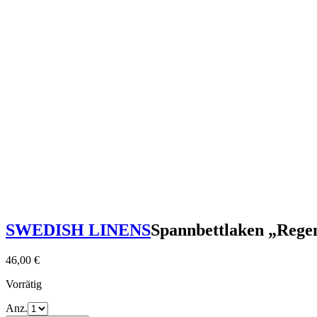
SWEDISH LINENS
Spannbettlaken „Rege
46,00
€
Vorrätig
Anz.