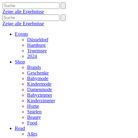
Zeige alle Ergebnisse
Zeige alle Ergebnisse
Events
Düsseldorf
Hamburg
Tegernsee
2024
Shop
Brands
Geschenke
Babymode
Kindermode
Damenmode
Babyzimmer
Kinderzimmer
Home
Spielen
Beauty
Food
Read
Alles