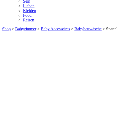
Sein
Lieben
Kleiden
Food
Reisen
Shop
>
Babyzimmer
>
Baby Accessoires
>
Babybettwäsche
> Spannb