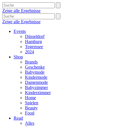
Zeige alle Ergebnisse
Zeige alle Ergebnisse
Events
Düsseldorf
Hamburg
Tegernsee
2024
Shop
Brands
Geschenke
Babymode
Kindermode
Damenmode
Babyzimmer
Kinderzimmer
Home
Spielen
Beauty
Food
Read
Alles