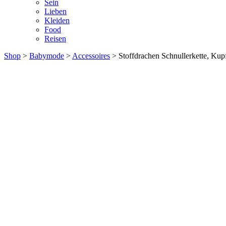
Sein
Lieben
Kleiden
Food
Reisen
Shop
>
Babymode
>
Accessoires
> Stoffdrachen Schnullerkette, Kup