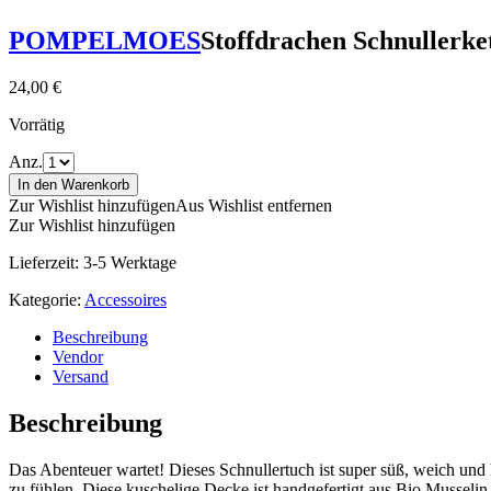
POMPELMOES
Stoffdrachen Schnullerke
24,00
€
Vorrätig
Anz.
In den Warenkorb
Zur Wishlist hinzufügen
Aus Wishlist entfernen
Zur Wishlist hinzufügen
Lieferzeit:
3-5 Werktage
Kategorie:
Accessoires
Beschreibung
Vendor
Versand
Beschreibung
Das Abenteuer wartet! Dieses Schnullertuch ist super süß, weich und 
zu fühlen. Diese kuschelige Decke ist handgefertigt aus Bio Musselin