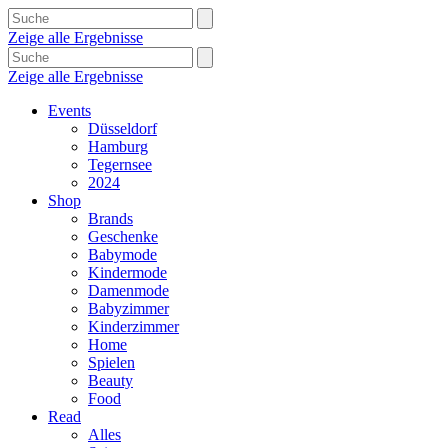
Zeige alle Ergebnisse
Zeige alle Ergebnisse
Events
Düsseldorf
Hamburg
Tegernsee
2024
Shop
Brands
Geschenke
Babymode
Kindermode
Damenmode
Babyzimmer
Kinderzimmer
Home
Spielen
Beauty
Food
Read
Alles