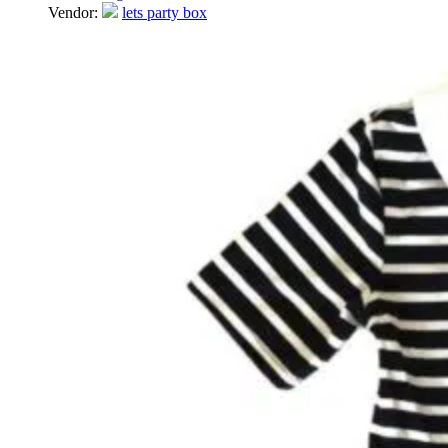
Vendor:
lets party box