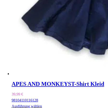
APES AND MONKEYS
T-Shirt Kleid
39,99
€
98
104
110
116
128
Ausführung wählen