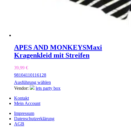
APES AND MONKEYS
Maxi
Kragenkleid mit Streifen
39,99
€
98
104
110
116
128
Ausführung wählen
Vendor:
lets party box
Kontakt
Mein Account
Impressum
Datenschutzerklärung
AGB