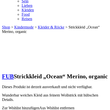
Sein
Lieben
Kleiden
Food
Reisen
Shop
>
Kindermode
>
Kleider & Röcke
> Strickkleid „Ocean“
Merino, organic
FUB
Strickkleid „Ocean“ Merino, organic
Dieses Produkt ist derzeit ausverkauft und nicht verfügbar.
Wunderbar weiches Kleid aus feinem Wollstrick mit hübschen
Details.
Zur Wishlist hinzufügen
Aus Wishlist entfernen