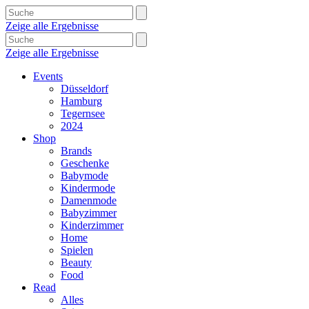
Zeige alle Ergebnisse
Zeige alle Ergebnisse
Events
Düsseldorf
Hamburg
Tegernsee
2024
Shop
Brands
Geschenke
Babymode
Kindermode
Damenmode
Babyzimmer
Kinderzimmer
Home
Spielen
Beauty
Food
Read
Alles