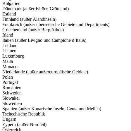
Bulgarien
Dänemark (außer Färöer, Grönland)
Estland
Finnland (außer Älandinseln)
Frankreich (außer überseeische Gebiete und Departments)
Griechenland (außer Berg Athos)
Irland
Italien (außer Livigno und Campione d’Italia)
Lettland
Litauen
Luxemburg
Malta
Monaco
Niederlande (außer außereuropäische Gebiete)
Polen
Portugal
Rumänien
Schweden
Slowakei
Slowenien
Spanien (außer Kanarische Inseln, Ceuta und Melilla)
Tschechische Republik
Ungarn
Zypern (außer Nordteil)
Österreich