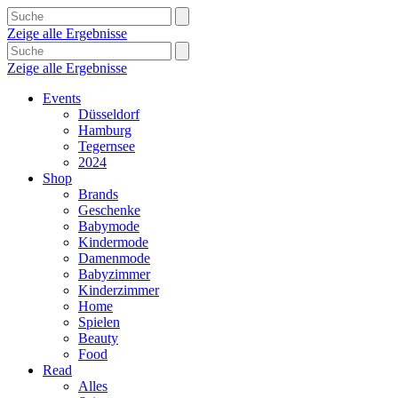
Zeige alle Ergebnisse
Zeige alle Ergebnisse
Events
Düsseldorf
Hamburg
Tegernsee
2024
Shop
Brands
Geschenke
Babymode
Kindermode
Damenmode
Babyzimmer
Kinderzimmer
Home
Spielen
Beauty
Food
Read
Alles