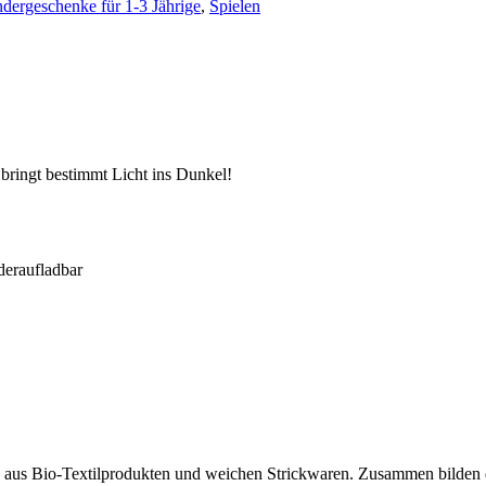
dergeschenke für 1-3 Jährige
,
Spielen
ingt bestimmt Licht ins Dunkel!
deraufladbar
 aus Bio-Textilprodukten und weichen Strickwaren. Zusammen bilden di