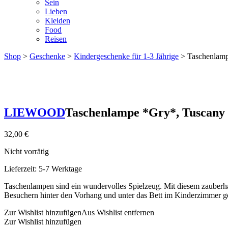
Sein
Lieben
Kleiden
Food
Reisen
Shop
>
Geschenke
>
Kindergeschenke für 1-3 Jährige
> Taschenlamp
LIEWOOD
Taschenlampe *Gry*, Tuscany
32,00
€
Nicht vorrätig
Lieferzeit:
5-7 Werktage
Taschenlampen sind ein wundervolles Spielzeug. Mit diesem zauberha
Besuchern hinter den Vorhang und unter das Bett im Kinderzimmer g
Zur Wishlist hinzufügen
Aus Wishlist entfernen
Zur Wishlist hinzufügen