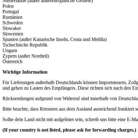
Niederlande (außer außereuropäische Gebiete)
Polen
Portugal
Rumänien
Schweden
Slowakei
Slowenien
Spanien (außer Kanarische Inseln, Ceuta und Melilla)
Tschechische Republik
Ungarn
Zypern (außer Nordteil)
Österreich
Wichtige Information
Für Lieferungen außerhalb Deutschlands können Importsteuern, Zol
und gehen zu Lasten des Empfängers. Diese richten sich nach den Ei
Rücksendungen aufgrund von Widerruf sind innerhalb von Deutschla
Bitte beachte, dass Retouren aus dem Ausland ausreichend frankier
Sollte dein Land nicht mit aufgelistet sein, schreib uns bitte eine E-Ma
(If your country is not listed, please ask for forwarding charges.)