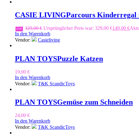
CASIE LIVING
Parcours Kinderregal 
329,00
€
Ursprünglicher Preis war: 329,00 €
149,00
€
Aktue
UVP:
In den Warenkorb
Vendor:
Casieliving
PLAN TOYS
Puzzle Katzen
19,00
€
In den Warenkorb
Vendor:
T&K ScandicToys
PLAN TOYS
Gemüse zum Schneiden
24,00
€
In den Warenkorb
Vendor:
T&K ScandicToys