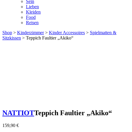
Sein
Lieben
Kleiden
Food
Reisen
Shop
>
Kinderzimmer
>
Kinder Accessoires
>
Spielmatten &
Sitzkissen
> Teppich Faultier „Akiko“
NATTIOT
Teppich Faultier „Akiko“
159,90
€