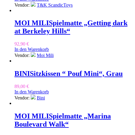
Vendor:
T&K ScandicToys
MOI MILI
Spielmatte „Getting dark
at Berkeley Hills“
92,90
€
In den Warenkorb
Vendor:
Moi Mili
BINI
Sitzkissen “ Pouf Mini“, Grau
89,00
€
In den Warenkorb
Vendor:
Bini
MOI MILI
Spielmatte „Marina
Boulevard Walk“