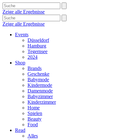
Zeige alle Ergebnisse
Zeige alle Ergebnisse
Events
Düsseldorf
Hamburg
Tegernsee
2024
Shop
Brands
Geschenke
Babymode
Kindermode
Damenmode
Babyzimmer
Kinderzimmer
Home
Spielen
Beauty
Food
Read
Alles