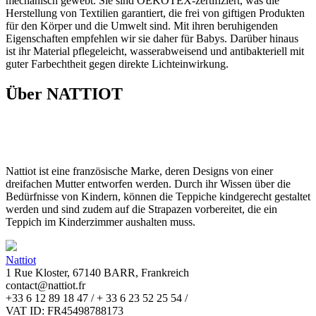
mechanisch gewebt. Sie sind OEKOTEX-zertifiziert, was die
Herstellung von Textilien garantiert, die frei von giftigen Produkten
für den Körper und die Umwelt sind. Mit ihren beruhigenden
Eigenschaften empfehlen wir sie daher für Babys. Darüber hinaus
ist ihr Material pflegeleicht, wasserabweisend und antibakteriell mit
guter Farbechtheit gegen direkte Lichteinwirkung.
Über NATTIOT
Nattiot ist eine französische Marke, deren Designs von einer
dreifachen Mutter entworfen werden. Durch ihr Wissen über die
Bedürfnisse von Kindern, können die Teppiche kindgerecht gestaltet
werden und sind zudem auf die Strapazen vorbereitet, die ein
Teppich im Kinderzimmer aushalten muss.
Nattiot
1 Rue Kloster, 67140 BARR, Frankreich
contact@nattiot.fr
+33 6 12 89 18 47 / + 33 6 23 52 25 54 /
VAT ID: FR45498788173