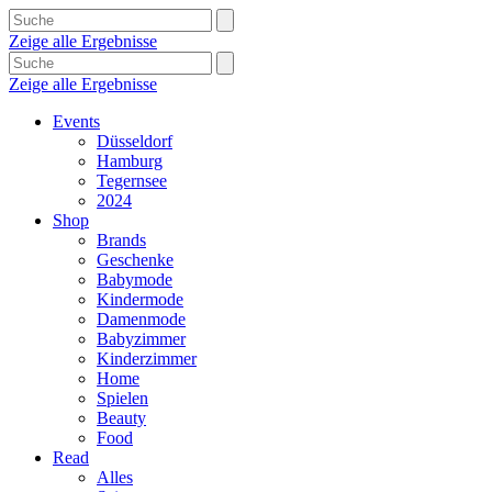
Zeige alle Ergebnisse
Zeige alle Ergebnisse
Events
Düsseldorf
Hamburg
Tegernsee
2024
Shop
Brands
Geschenke
Babymode
Kindermode
Damenmode
Babyzimmer
Kinderzimmer
Home
Spielen
Beauty
Food
Read
Alles