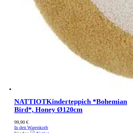
NATTIOT
Kinderteppich *Bohemian
Bird*, Honey Ø120cm
99,90
€
In den Warenkorb