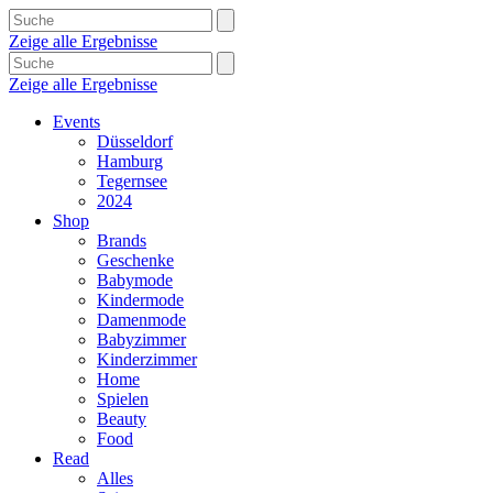
Zeige alle Ergebnisse
Zeige alle Ergebnisse
Events
Düsseldorf
Hamburg
Tegernsee
2024
Shop
Brands
Geschenke
Babymode
Kindermode
Damenmode
Babyzimmer
Kinderzimmer
Home
Spielen
Beauty
Food
Read
Alles