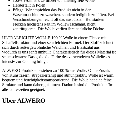
100% Wollmark zertifizierte, mulesingfreie Wolle
Hergestellt in Polen
Pflege
: Wir empfehlen das Produkt nicht in der
Waschmaschine zu waschen, sondern lediglich zu lüften. Bei
Verschmutzungen reicht oft das ausbürsten. Bei starken
Flecken höchstens kalt im Wollewaschgang, nicht
zentrifugieren. Die Wolle verliert ihre natürliche Dichte.
ULTRALEICHTE WOLLE 100 % Wolle in einem Fleece mit
Schaffellstruktur und einer sehr leichten Formel. Der Stoff zeichnet
sich durch außergewöhnliche Weichheit und Elastizität aus,
wodurch er uns sanft umhüllt. Charakteristisch für dieses Material ist
seine schwarze Basis, die die Farbe des verwendeten Wollvlieses
intensiv zur Geltung bringt.
ALWERO Produkte bestehen zu 100 % aus Wolle. Ohne Zusatz
von Kunstfasern: strapazierfähig und atmungsaktiv. Wolle ist warm,
bequem und feuchtigkeitstransportierend. Die Wolle hat eine feine
Struktur und kann daher gut atmen. Dadurch sind die Produkte für
alle Jahreszeiten geeignet.
Über ALWERO