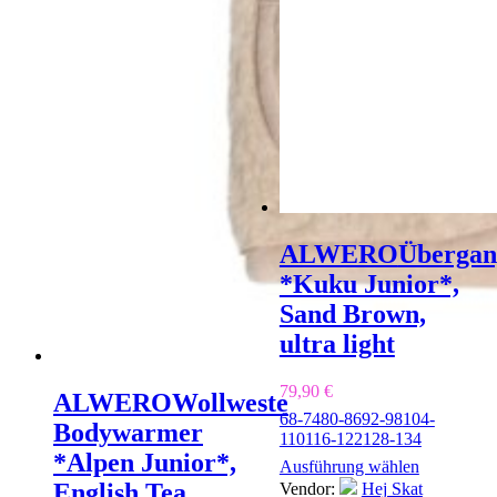
ALWERO
Übergan
*Kuku Junior*,
Sand Brown,
ultra light
79,90
€
ALWERO
Wollweste
68-74
80-86
92-98
104-
Bodywarmer
110
116-122
128-134
*Alpen Junior*,
Ausführung wählen
English Tea
Vendor:
Hej Skat