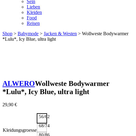
Sein
Lieben
Kleiden
Food
Reisen
Shop
>
Babymode
>
Jacken & Westen
> Wollweste Bodywarmer
*Lulu*, Icy Blue, ultra light
ALWERO
Wollweste Bodywarmer
*Lulu*, Icy Blue, ultra light
29,90
€
56/62
68/74
Kleidungsgroesse
80/86