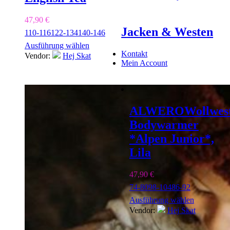
47,90
€
Jacken & Westen
110-116
122-134
140-146
Ausführung wählen
Kontakt
Vendor:
Hej Skat
Mein Account
ALWERO
Wollwes
Bodywarmer
*Alpen Junior*,
Lila
47,90
€
74-80
98-104
86-92
Ausführung wählen
Vendor:
Hej Skat