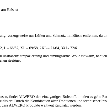
 am Hals ist
ng, vorzugsweise nur Lüften und Schmutz mit Bürste entfernen, da di
2, L – 66/57, XL – 69/58, 2XL – 71/64, 3XL- 72/61
fasern: strapazierfähig und atmungsaktiv. Wolle ist warm, bequem un
eiten geeignet.
rasen, findet ALWERO den einzigartigen Rohstoff, um den es geht: Roh
zialisiert. Durch die Kombination alter Traditionen und technischer 
t, dass ALWERO Produkte weltweit geschätzt werden.