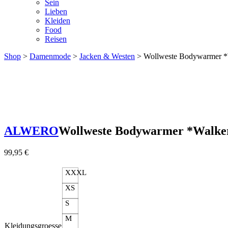
Sein
Lieben
Kleiden
Food
Reisen
Shop
>
Damenmode
>
Jacken & Westen
> Wollweste Bodywarmer *W
ALWERO
Wollweste Bodywarmer *Walker 
99,95
€
XXXL
XS
S
M
Kleidungsgroesse