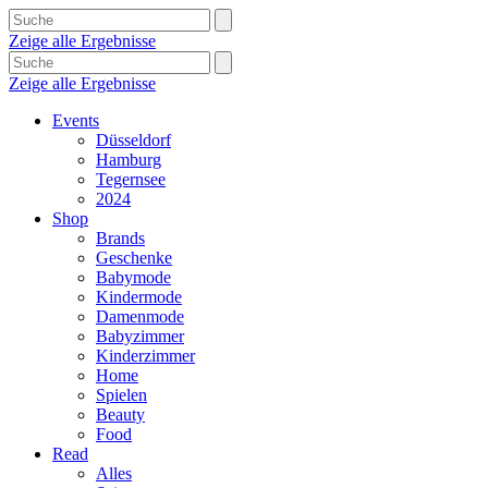
Zeige alle Ergebnisse
Zeige alle Ergebnisse
Events
Düsseldorf
Hamburg
Tegernsee
2024
Shop
Brands
Geschenke
Babymode
Kindermode
Damenmode
Babyzimmer
Kinderzimmer
Home
Spielen
Beauty
Food
Read
Alles