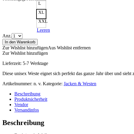
L
XL
XXL
Leeren
Anz.
In den Warenkorb
Zur Wishlist hinzufügen
Aus Wishlist entfernen
Zur Wishlist hinzufügen
Lieferzeit:
5-7 Werktage
Diese unisex Weste eignet sich perfekt das ganze Jahr über und sieht 
Artikelnummer:
n. v.
Kategorie:
Jacken & Westen
Beschreibung
Produktsicherheit
Vendor
Versandinfos
Beschreibung