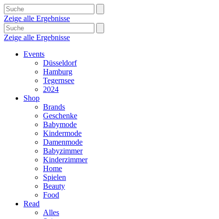
Zeige alle Ergebnisse
Zeige alle Ergebnisse
Events
Düsseldorf
Hamburg
Tegernsee
2024
Shop
Brands
Geschenke
Babymode
Kindermode
Damenmode
Babyzimmer
Kinderzimmer
Home
Spielen
Beauty
Food
Read
Alles