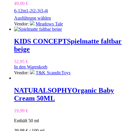
49,00
€
6-12m
1-2j
2-3j
3-4j
Ausführung wählen
Vendor:
Meadows Tale
KIDS CONCEPT
Spielmatte faltbar
beige
52,95
€
In den Warenkorb
Vendor:
T&K ScandicToys
NATURALSOPHY
Organic Baby
Cream 50ML
19,99
€
Enthält 50
ml
39,98
€
/
100
ml