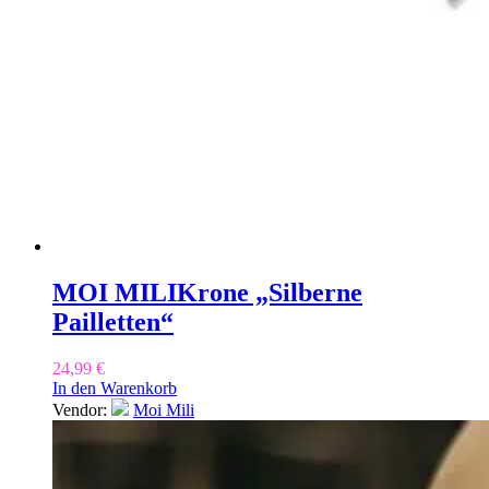
MOI MILI
Krone „Silberne
Pailletten“
24,99
€
In den Warenkorb
Vendor:
Moi Mili