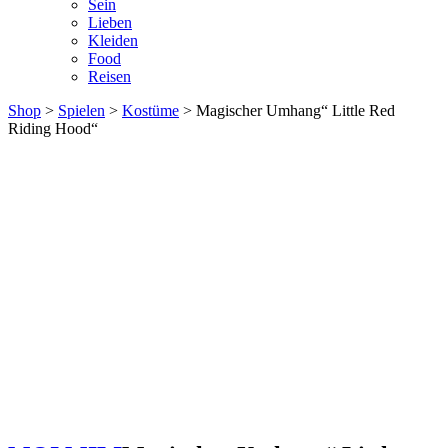
Sein
Lieben
Kleiden
Food
Reisen
Shop
>
Spielen
>
Kostüme
> Magischer Umhang“ Little Red
Riding Hood“