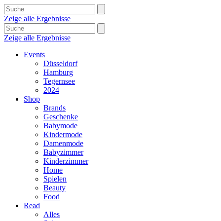
Zeige alle Ergebnisse
Zeige alle Ergebnisse
Events
Düsseldorf
Hamburg
Tegernsee
2024
Shop
Brands
Geschenke
Babymode
Kindermode
Damenmode
Babyzimmer
Kinderzimmer
Home
Spielen
Beauty
Food
Read
Alles