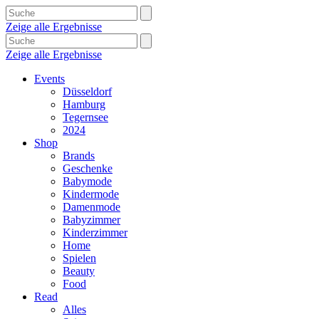
Zeige alle Ergebnisse
Zeige alle Ergebnisse
Events
Düsseldorf
Hamburg
Tegernsee
2024
Shop
Brands
Geschenke
Babymode
Kindermode
Damenmode
Babyzimmer
Kinderzimmer
Home
Spielen
Beauty
Food
Read
Alles