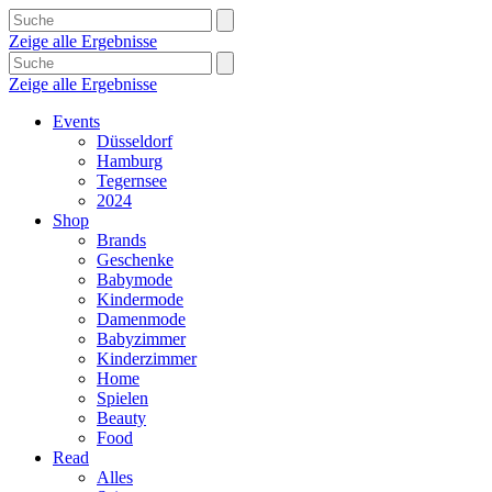
Zeige alle Ergebnisse
Zeige alle Ergebnisse
Events
Düsseldorf
Hamburg
Tegernsee
2024
Shop
Brands
Geschenke
Babymode
Kindermode
Damenmode
Babyzimmer
Kinderzimmer
Home
Spielen
Beauty
Food
Read
Alles