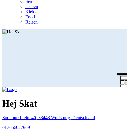
Sein
Lieben
Kleiden
Food
Reisen
Hej Skat
Sudammsbreite 40, 38448 Wolfsburg, Deutschland
017656927669