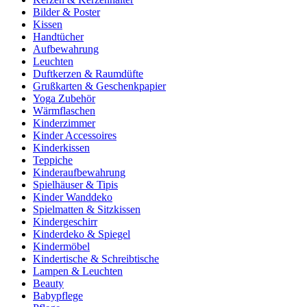
Bilder & Poster
Kissen
Handtücher
Aufbewahrung
Leuchten
Duftkerzen & Raumdüfte
Grußkarten & Geschenkpapier
Yoga Zubehör
Wärmflaschen
Kinderzimmer
Kinder Accessoires
Kinderkissen
Teppiche
Kinderaufbewahrung
Spielhäuser & Tipis
Kinder Wanddeko
Spielmatten & Sitzkissen
Kindergeschirr
Kinderdeko & Spiegel
Kindermöbel
Kindertische & Schreibtische
Lampen & Leuchten
Beauty
Babypflege