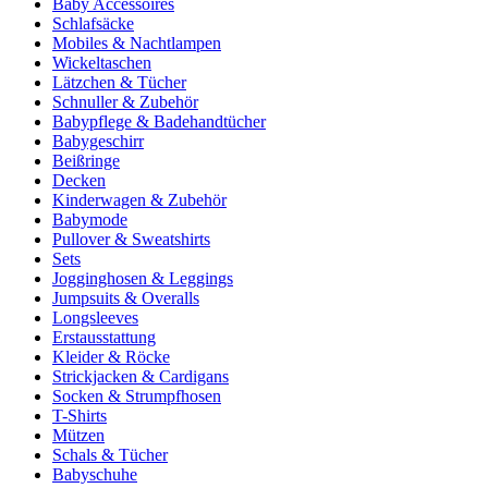
Baby Accessoires
Schlafsäcke
Mobiles & Nachtlampen
Wickeltaschen
Lätzchen & Tücher
Schnuller & Zubehör
Babypflege & Badehandtücher
Babygeschirr
Beißringe
Decken
Kinderwagen & Zubehör
Babymode
Pullover & Sweatshirts
Sets
Jogginghosen & Leggings
Jumpsuits & Overalls
Longsleeves
Erstausstattung
Kleider & Röcke
Strickjacken & Cardigans
Socken & Strumpfhosen
T-Shirts
Mützen
Schals & Tücher
Babyschuhe