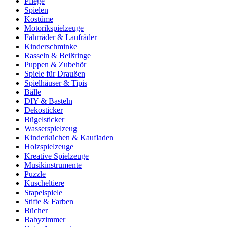
Pflege
Spielen
Kostüme
Motorikspielzeuge
Fahrräder & Laufräder
Kinderschminke
Rasseln & Beißringe
Puppen & Zubehör
Spiele für Draußen
Spielhäuser & Tipis
Bälle
DIY & Basteln
Dekosticker
Bügelsticker
Wasserspielzeug
Kinderküchen & Kaufladen
Holzspielzeuge
Kreative Spielzeuge
Musikinstrumente
Puzzle
Kuscheltiere
Stapelspiele
Stifte & Farben
Bücher
Babyzimmer