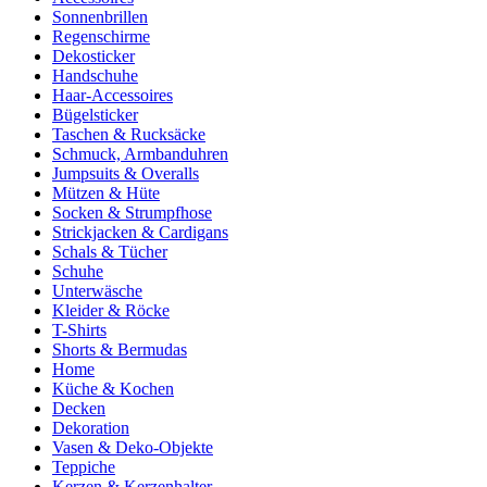
Sonnenbrillen
Regenschirme
Dekosticker
Handschuhe
Haar-Accessoires
Bügelsticker
Taschen & Rucksäcke
Schmuck, Armbanduhren
Jumpsuits & Overalls
Mützen & Hüte
Socken & Strumpfhose
Strickjacken & Cardigans
Schals & Tücher
Schuhe
Unterwäsche
Kleider & Röcke
T-Shirts
Shorts & Bermudas
Home
Küche & Kochen
Decken
Dekoration
Vasen & Deko-Objekte
Teppiche
Kerzen & Kerzenhalter