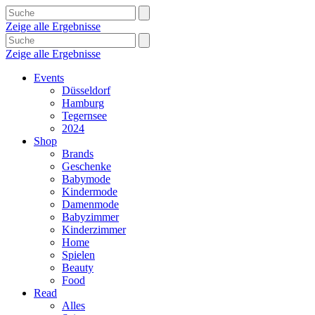
Zeige alle Ergebnisse
Zeige alle Ergebnisse
Events
Düsseldorf
Hamburg
Tegernsee
2024
Shop
Brands
Geschenke
Babymode
Kindermode
Damenmode
Babyzimmer
Kinderzimmer
Home
Spielen
Beauty
Food
Read
Alles