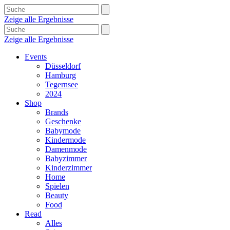
Zeige alle Ergebnisse
Zeige alle Ergebnisse
Events
Düsseldorf
Hamburg
Tegernsee
2024
Shop
Brands
Geschenke
Babymode
Kindermode
Damenmode
Babyzimmer
Kinderzimmer
Home
Spielen
Beauty
Food
Read
Alles