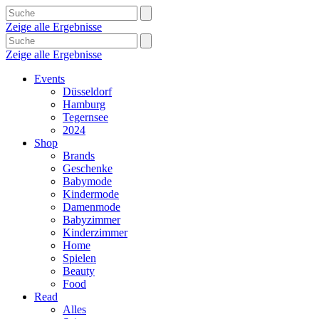
Zeige alle Ergebnisse
Zeige alle Ergebnisse
Events
Düsseldorf
Hamburg
Tegernsee
2024
Shop
Brands
Geschenke
Babymode
Kindermode
Damenmode
Babyzimmer
Kinderzimmer
Home
Spielen
Beauty
Food
Read
Alles