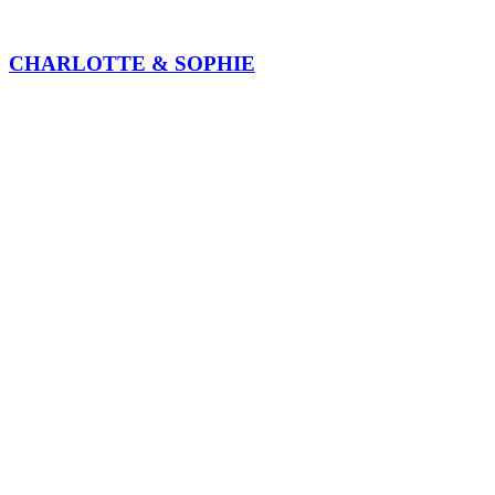
CHARLOTTE & SOPHIE
STUDIO LISA MERK
LENIKA
COSY ROOTS
BYENA BEAUTY
MAISON CHARLOTTE