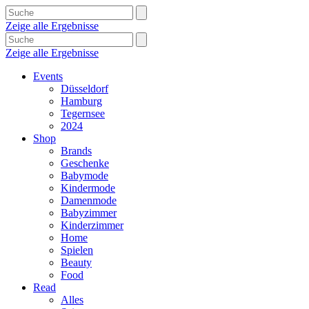
Zeige alle Ergebnisse
Zeige alle Ergebnisse
Events
Düsseldorf
Hamburg
Tegernsee
2024
Shop
Brands
Geschenke
Babymode
Kindermode
Damenmode
Babyzimmer
Kinderzimmer
Home
Spielen
Beauty
Food
Read
Alles