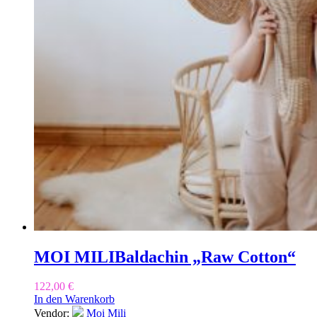
MOI MILI
Baldachin „Raw Cotton“
122,00
€
In den Warenkorb
Vendor:
Moi Mili