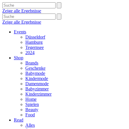
Zeige alle Ergebnisse
Zeige alle Ergebnisse
Events
Düsseldorf
Hamburg
Tegernsee
2024
Shop
Brands
Geschenke
Babymode
Kindermode
Damenmode
Babyzimmer
Kinderzimmer
Home
Spielen
Beauty
Food
Read
Alles