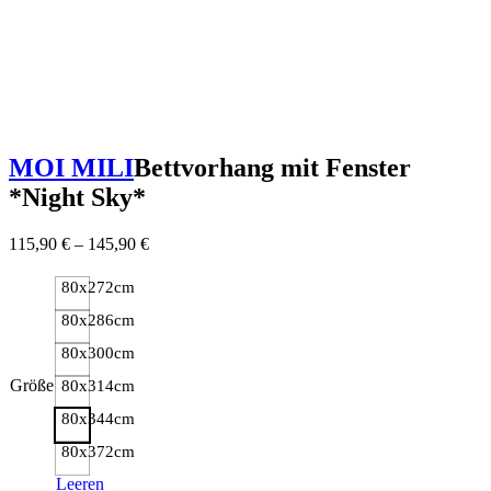
MOI MILI
Bettvorhang mit Fenster
*Night Sky*
115,90
€
–
145,90
€
80x272cm
80x286cm
80x300cm
Größe
80x314cm
80x344cm
80x372cm
Leeren