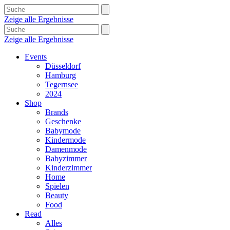
Zeige alle Ergebnisse
Zeige alle Ergebnisse
Events
Düsseldorf
Hamburg
Tegernsee
2024
Shop
Brands
Geschenke
Babymode
Kindermode
Damenmode
Babyzimmer
Kinderzimmer
Home
Spielen
Beauty
Food
Read
Alles