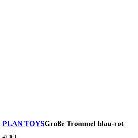
PLAN TOYS
Große Trommel blau-rot
41,00
€