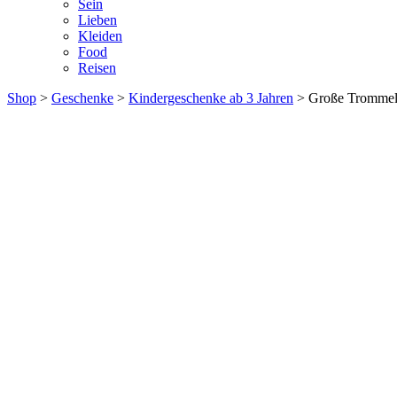
Sein
Lieben
Kleiden
Food
Reisen
Shop
>
Geschenke
>
Kindergeschenke ab 3 Jahren
> Große Trommel 