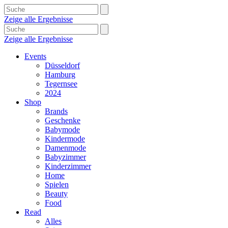
Zeige alle Ergebnisse
Zeige alle Ergebnisse
Events
Düsseldorf
Hamburg
Tegernsee
2024
Shop
Brands
Geschenke
Babymode
Kindermode
Damenmode
Babyzimmer
Kinderzimmer
Home
Spielen
Beauty
Food
Read
Alles