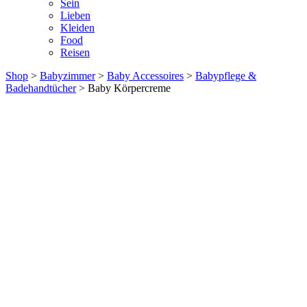
Sein
Lieben
Kleiden
Food
Reisen
Shop
>
Babyzimmer
>
Baby Accessoires
>
Babypflege &
Badehandtücher
> Baby Körpercreme